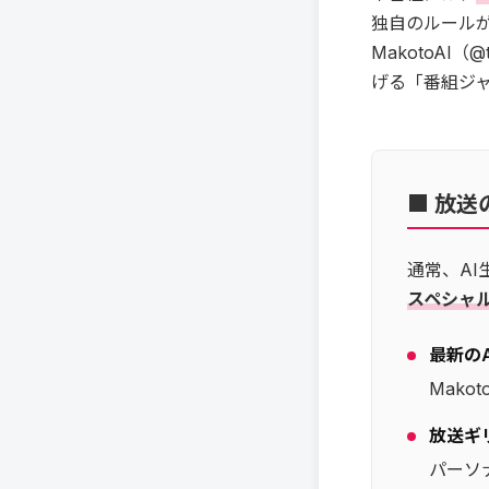
独自のルール
MakotoAI
げる「番組ジ
■ 放送
通常、A
スペシャ
最新の
Mak
放送ギ
パーソナ