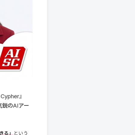
ypher』
気鋭のAIアー
きる」
という