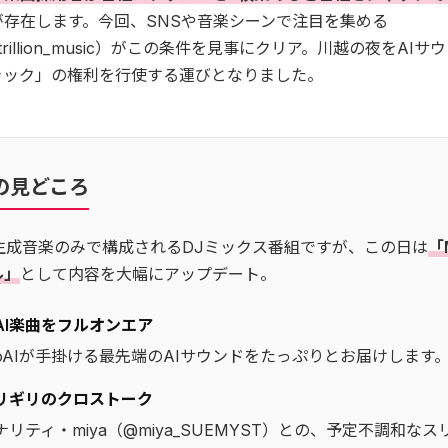
が存在します。今回、SNSや音楽シーンで注目を集める
（@trillion_music）がこの条件を見事にクリア。川越の夜をAI
ャック」の権利を行使する運びとなりました。
の見どころ
I生成音楽のみで構成されるDJミックス番組ですが、この日は
「M
ル」
として内容を大幅にアップデート。
AI楽曲をフルオンエア
otoAIが手掛ける最先端のAIサウンドをたっぷりとお届けします
リギリのクロストーク
リティ・miya（@miya_SUEMYST）との、予定不調和な