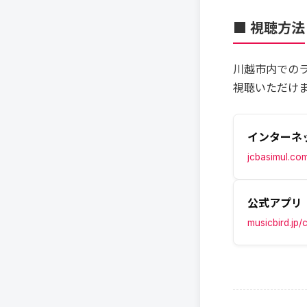
■ 視聴方法
川越市内でのラ
視聴いただけ
インターネ
jcbasimul.co
公式アプリ
musicbird.jp/