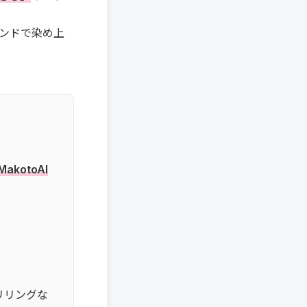
サウンドで染め上
akotoAI
。
スリリングな